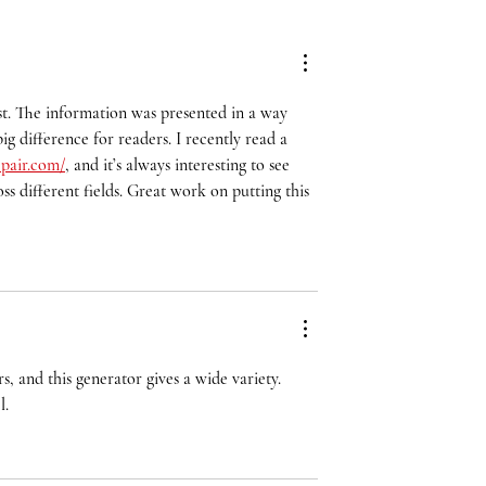
u protección
¡Todo listo para el IV Fest
herpes zóster y
Torneo Abierto de
coco tipo B, la
Natación!
Bogotá lanza
st. The information was presented in a way 
special de
g difference for readers. I recently read a 
n
pair.com/
, and it’s always interesting to see 
 different fields. Great work on putting this 
, and this generator gives a wide variety. 
l.