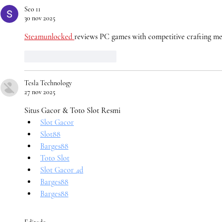
Seo 11
30 nov 2025
Steamunlocked 
reviews PC games with competitive crafting me
Me gusta
Reaccionar
Tesla Technology
27 nov 2025
Situs Gacor & Toto Slot Resmi
Slot Gacor
Slot88
Barges88
Toto Slot
Slot Gacor 4d
Barges88
Barges88