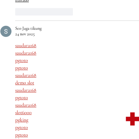
Editado
Me gusta
Reaccionar
Seo Jaga tikung
24 nov 2025
saudara168
saudara168
pgtoto
pgtoto
saudara168
demo slot
saudara168
pgtoto
saudara168
slot6000
pgking
pgtoto
pgtoto