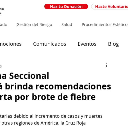
Haz tu Donación
Hazte Voluntari
iado
Gestión del Riesgo
Salud
Procedimientos Estético
mociones
Comunicados
Eventos
Blog
a
a Seccional
á brinda recomendaciones
rta por brote de fiebre
itarias debido al incremento de casos y muertes 
y otras regiones de América, la Cruz Roja 