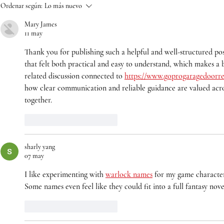
Bimbo Global Race 2026
Refuerce s
Ordenar según:
Lo más nuevo
llega a Bogotá para
contra el 
Mary James
convertir cada kilómetro
el meningo
11 may
en una oportunidad para
Cruz Roja 
Thank you for publishing such a helpful and well-structured po
alimentar a quienes más
campaña e
that felt both practical and easy to understand, which makes a bi
lo necesitan
vacunació
related discussion connected to 
https://www.goprogaragedoorre
how clear communication and reliable guidance are valued across
together.
Me gusta
Reaccionar
sharly yang
07 may
I like experimenting with 
warlock names
 for my game characters
Some names even feel like they could fit into a full fantasy nove
Me gusta
Reaccionar