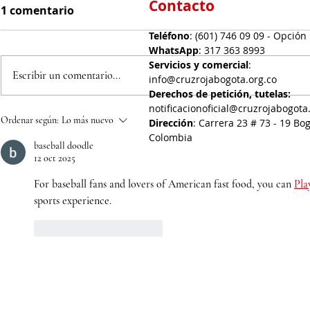
Contacto
1 comentario
Teléfono
: (601) 746 09 09 - Opción
WhatsApp
: 317 363 8993
Servicios y comercial
:
Escribir un comentario...
info@cruzrojabogota.org.co
Derechos de petición, tutelas:
notificacionoficial@cruzrojabogota
La Cruz Roja Bogotá lanza
Bimbo Glob
Ordenar según:
Lo más nuevo
Dirección
: Carrera 23 # 73 - 19 Bog
campaña especial de
llega a Bo
Colombia
baseball doodle
vacunación para reforzar
convertir 
12 oct 2025
su protección contra el
en una opo
For baseball fans and lovers of American fast food, you can 
Pla
herpes zóster y el
alimentar
sports experience.
meningococo tipo B.
lo necesit
Me gusta
Reaccionar