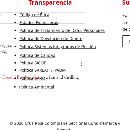
Transparencia
Su
Código de Ética
 1
*Al
Estados Financieros
a n
de 
Política de Tratamiento de Datos Personales
Política de Devolución de Dinero
.org.co
Política Sistemas Integrados de Gestión
al Race 2026
Que en este Mundial, la
otá,
Política de Calidad
gotá para
única fiebre sea por la
Política SICOF
cada kilómetro
Selección”: Cruz Roja
Política SARLAFT/FPADM
rtunidad para
Bogotá promueve la
y Doodle Baseball Game
, a fun and thrilling 
 a quienes más
vacunación contra la
Política SARO
an
fiebre amarilla y el
Política Ambiental
sarampión para viajeros
© 2026 Cruz Roja Colombiana Seccional Cundinamarca y
Bogotá.