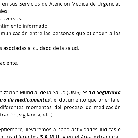
en sus Servicios de Atención Médica de Urgencias 
les: 
 adversos.
ntimiento informado.
municación entre las personas que atienden a los 
s asociadas al cuidado de la salud.
aciente.
nización Mundial de la Salud (OMS) es 
‘La Seguridad 
uro de medicamentos’
, el documento que orienta el 
 diferentes momentos del proceso de medicación 
ción, vigilancia, etc.).  
eptiembre, llevaremos a cabo actividades lúdicas e 
en los diferentes 
S.A.M.U.
 y en el área extramural, 