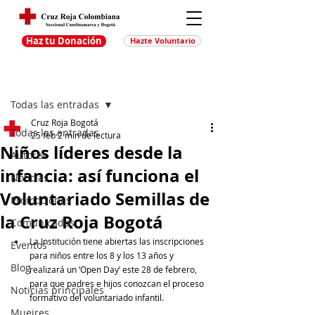
Haz tu Donación
Hazte Voluntario
Entrada
Regístrate
Todas las entradas
Cruz Roja Bogotá
Todas las entradas
25 feb
2 min de lectura
Niños líderes desde la
Autores
infancia: así funciona el
Noticias
Voluntariado Semillas de
Promociones
la Cruz Roja Bogotá
Comunicados
La Institución tiene abiertas las inscripciones 
Eventos
para niños entre los 8 y los 13 años y 
Blog
realizará un ‘Open Day’ este 28 de febrero, 
para que padres e hijos conozcan el proceso 
Noticias principales
formativo del voluntariado infantil. 
Muejres