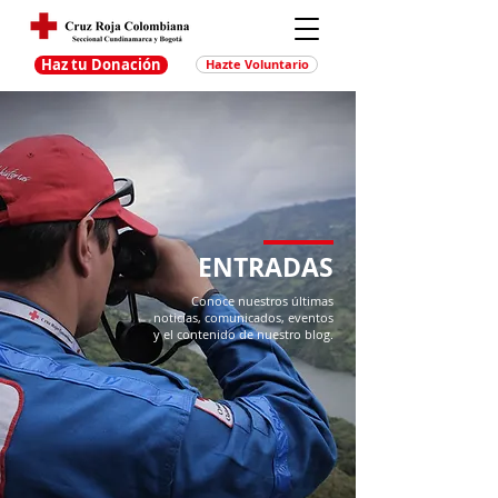
Haz tu Donación
Hazte Voluntario
ENTRADAS
Conoce nuestros últimas
noticias, comunicados, eventos
y el contenido de nuestro blog.