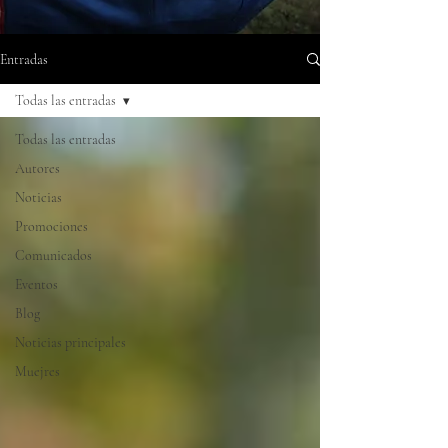
Entradas
Todas las entradas
Todas las entradas
Autores
Noticias
Promociones
Comunicados
Eventos
Blog
Noticias principales
Muejres