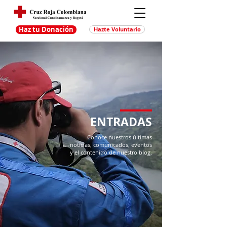
Haz tu Donación
Hazte Voluntario
ENTRADAS
Conoce nuestros últimas
noticias, comunicados, eventos
y el contenido de nuestro blog.