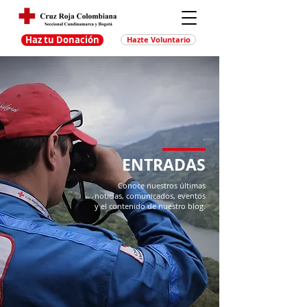
Haz tu Donación
Hazte Voluntario
ENTRADAS
Conoce nuestros últimas
noticias, comunicados, eventos
y el contenido de nuestro blog.