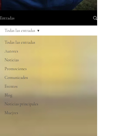
Entradas
Todas las entradas
Todas las entradas
Autores
Noticias
Promociones
Comunicados
Eventos
Blog
Noticias principales
Muejres