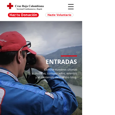
Haz tu Donación
Hazte Voluntario
ENTRADAS
Conoce nuestros últimas
noticias, comunicados, eventos
y el contenido de nuestro blog.