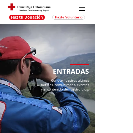
Haz tu Donación
Hazte Voluntario
ENTRADAS
Conoce nuestros últimas
noticias, comunicados, eventos
y el contenido de nuestro blog.