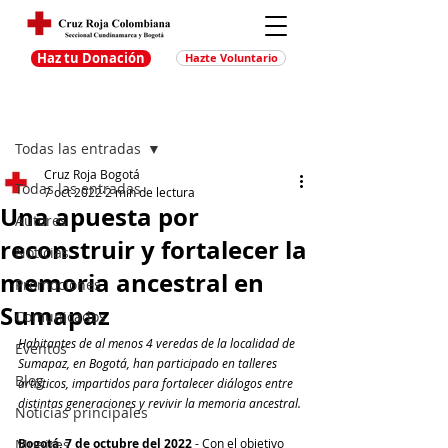
Haz tu Donación
Hazte Voluntario
Entrada
Regístrate
Todas las entradas
Cruz Roja Bogotá
Todas las entradas
7 oct 2022
2 min de lectura
Una apuesta por
Autores
reconstruir y fortalecer la
Noticias
memoria ancestral en
Promociones
Sumapaz
Comunicados
Habitantes de al menos 4 veredas de la localidad de 
Eventos
Sumapaz, en Bogotá, han participado en talleres 
Blog
artísticos, impartidos para fortalecer diálogos entre 
distintas generaciones y revivir la memoria ancestral.
Noticias principales
Muejres
Bogotá, 7 de octubre del 2022 
- Con el objetivo 