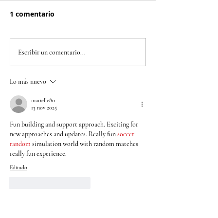
1 comentario
“En Colombia 4 de 10
Cruz Roja Col
Escribir un comentario...
personas han sufrido
Seccional
síntomas de trastorno
Cundinamarca
Lo más nuevo
depresivo”: OMS
Bogotá atiend
emergencia en
marielle80
13 nov 2025
localidad de S
Fun building and support approach. Exciting for 
new approaches and updates. Really fun 
soccer 
random
 simulation world with random matches 
really fun experience.
Editado
Me gusta
Reaccionar