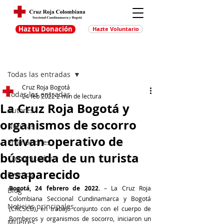
Haz tu Donación
Hazte Voluntario
Entrada
Regístrate
Todas las entradas
Cruz Roja Bogotá
Todas las entradas
24 feb 2022
2 min de lectura
La Cruz Roja Bogotá y
Autores
organismos de socorro
Noticias
activan operativo de
Promociones
búsqueda de un turista
Comunicados
desaparecido
Eventos
Bogotá, 24 febrero de 2022.
 – La Cruz Roja 
Blog
Colombiana Seccional Cundinamarca y Bogotá 
Noticias principales
(CRCSCB), en trabajo conjunto con el cuerpo de 
Bomberos y organismos de socorro, iniciaron un 
Muejres