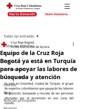
Haz tu Donación
Hazte Voluntario
Entrada
Regístrate
Todas las entradas
Cruz Roja Bogotá
Todas las entradas
14 feb 2023
2 min de lectura
Equipo de la Cruz Roja
Autores
Bogotá ya está en Turquía
Noticias
para apoyar las labores de
Promociones
búsqueda y atención
Comunicados
Ya está en Estambul, ciudad de Turquía, el grupo 
Eventos
de expertos colombianos que apoyarán las labores 
Blog
de atención, búsqueda y rescate de las personas 
afectadas por el terremoto en esa zona del 
Noticias principales
mundo.
Muejres