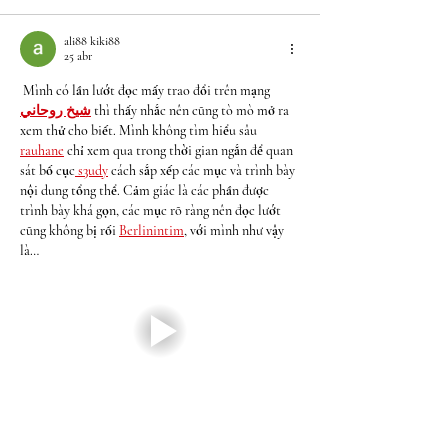
ali88 kiki88
25 abr
 Mình có lần lướt đọc mấy trao đổi trên mạng 
شيخ روحاني
 thì thấy nhắc nên cũng tò mò mở ra 
xem thử cho biết. Mình không tìm hiểu sâu 
rauhane
 chỉ xem qua trong thời gian ngắn để quan 
sát bố cục
 s3udy
 cách sắp xếp các mục và trình bày 
nội dung tổng thể. Cảm giác là các phần được 
trình bày khá gọn, các mục rõ ràng nên đọc lướt 
cũng không bị rối 
Berlinintim
, với mình như vậy 
là…
Mostrar más