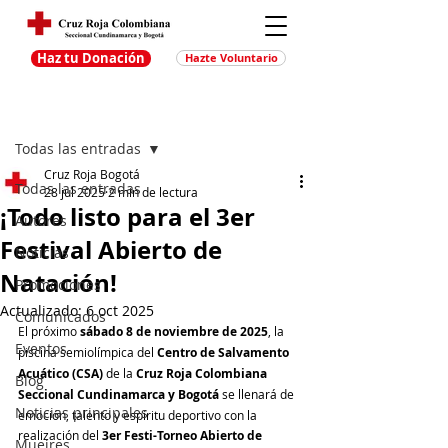
Haz tu Donación
Hazte Voluntario
Entrada
Regístrate
Todas las entradas
Cruz Roja Bogotá
Todas las entradas
28 jul 2025
2 min de lectura
¡Todo listo para el 3er
Autores
Festival Abierto de
Noticias
Natación!
Promociones
Actualizado:
6 oct 2025
Comunicados
El próximo 
sábado 8 de noviembre de 2025
, la 
Eventos
piscina semiolímpica del 
Centro de Salvamento 
Acuático (CSA)
 de la 
Cruz Roja Colombiana 
Blog
Seccional Cundinamarca y Bogotá
 se llenará de 
Noticias principales
emoción, talento y espíritu deportivo con la 
realización del 
3er Festi-Torneo Abierto de 
Muejres