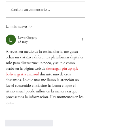
Bimbo Global Race
Refuerce su pr
Escribir un comentario...
2026 llega a Bogotá
contra el herp
para convertir cada
y el meningoco
Lo más nuevo
kilómetro en una
B, la Cruz Roja Bogotá
oportunidad para
lanza campañ
Lewis Gregory
28 may
alimentar a quienes
especial de va
A veces, en medio de la rutina diaria, me gusta 
más lo necesitan
echar un vistazo a diferentes plataformas digitales 
solo para distraerme un poco, y así fue como 
acabé en la página web de 
descargar pin up apk 
bolivia gratis android
 durante uno de esos 
descansos. Lo que más me llamó la atención no 
fue el contenido en sí, sino la forma en que el 
ritmo visual puede influir en la manera en que 
procesamos la información. Hay momentos en los 
que…
Mostrar más
Me gusta
Reaccionar