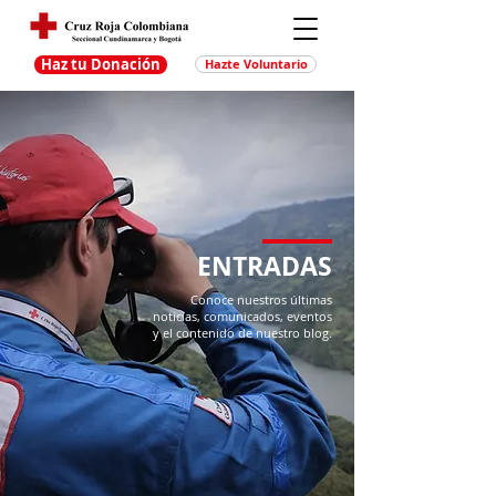
Haz tu Donación
Hazte Voluntario
ENTRADAS
Conoce nuestros últimas
noticias, comunicados, eventos
y el contenido de nuestro blog.