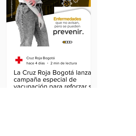
Cruz Roja Bogotá
hace 4 días
2 min de lectura
La Cruz Roja Bogotá lanza
campaña especial de
vacunación para reforzar su
protección contra el herpes
El herpes zóster y el meningococo tipo
zóster y el meningococo
B son dos enfermedades que, aunque
tipo B.
diferentes, pueden afectar seriamente