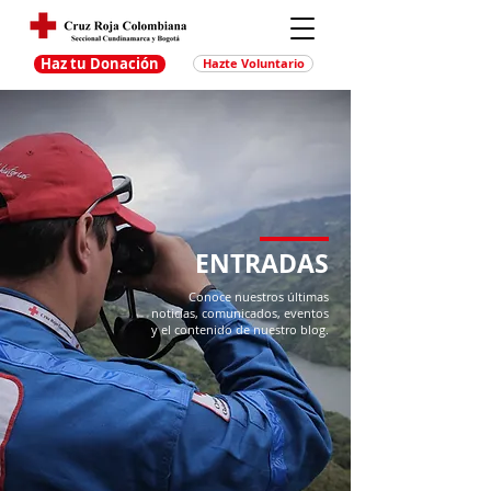
Haz tu Donación
Hazte Voluntario
ENTRADAS
Conoce nuestros últimas
noticias, comunicados, eventos
y el contenido de nuestro blog.