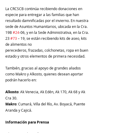
La CRCSCB continúa recibiendo donaciones en 
especie para entregar a las familias que han 
resultado damnificadas por el invierno. En nuestra 
sede de Asuntos Humanitarios, ubicada en la Cra. 
19B 
#24
-06, y en la Sede Administrativa, en la Cra. 
23 
#73
 – 19, se están recibiendo kits de aseo, kits 
de alimentos no
perecederos, frazadas, colchonetas, ropa en buen 
estado y otros elementos de primera necesidad.
También, gracias al apoyo de grandes aliados 
como Makro y Alkosto, quienes desean aportar 
podrán hacerlo en:
Alkosto
: Ak Venecia, Ak Edén, Ak 170, Ak 68 y Ak 
Cra 30.
Makro
: Cumará, Villa del Río, Av. Boyacá, Puente 
Aranda y Cajicá.
Información para Prensa