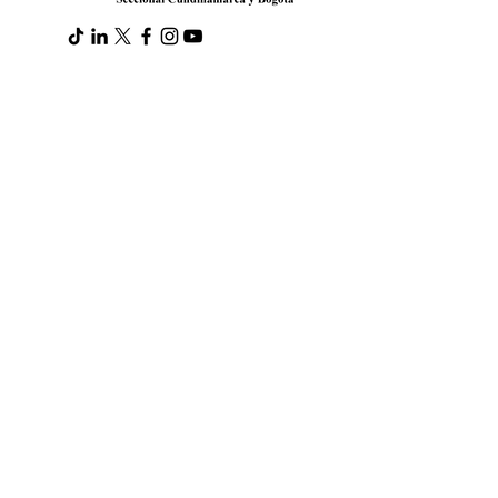
Contacto
Teléfono
:
(601) 746 09 09
- Opción 1
WhatsApp
:
317 363 8993
Servicios y comercial
:
info@cruzrojabogota.org.co
Derechos de petición, tutelas:
notificacionoficial@cruzrojabogota.org.co
Dirección
: Carrera 23 # 73 - 19 Bogotá,
Colombia
Transparencia
Código de Ética
Estados Financieros