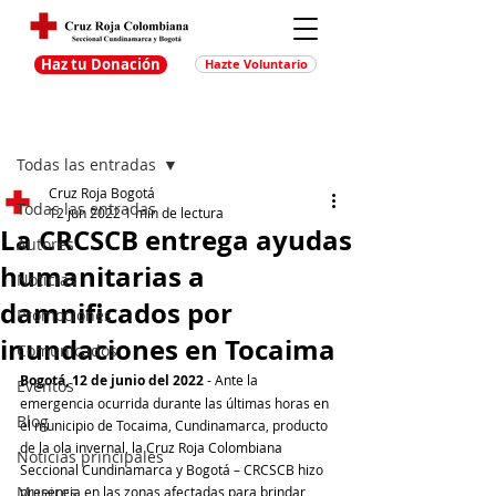
Haz tu Donación
Hazte Voluntario
Entrada
Regístrate
Todas las entradas
Cruz Roja Bogotá
Todas las entradas
12 jun 2022
1 min de lectura
La CRCSCB entrega ayudas
Autores
humanitarias a
Noticias
damnificados por
Promociones
inundaciones en Tocaima
Comunicados
Bogotá, 12 de junio del 2022 
- Ante la 
Eventos
emergencia ocurrida durante las últimas horas en 
Blog
el municipio de Tocaima, Cundinamarca, producto 
de la ola invernal, la Cruz Roja Colombiana 
Noticias principales
Seccional Cundinamarca y Bogotá – CRCSCB hizo 
Muejres
presencia en las zonas afectadas para brindar 