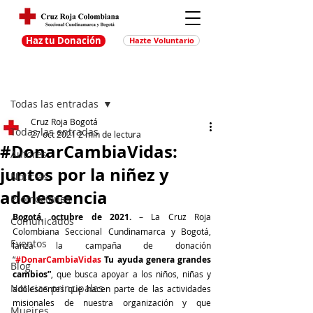
Haz tu Donación
Hazte Voluntario
Entrada
Regístrate
Todas las entradas
Cruz Roja Bogotá
Todas las entradas
27 oct 2021
2 min de lectura
#DonarCambiaVidas:
Autores
juntos por la niñez y
Noticias
adolescencia
Promociones
Bogotá, octubre de 2021.
 – La Cruz Roja 
Comunicados
Colombiana Seccional Cundinamarca y Bogotá, 
Eventos
lanza la campaña de donación 
“
#DonarCambiaVidas
 Tu ayuda genera grandes 
Blog
cambios”
, que busca apoyar a los niños, niñas y 
Noticias principales
adolescentes que hacen parte de las actividades 
misionales de nuestra organización y que 
Muejres