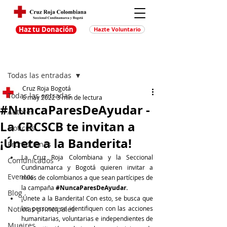
Haz tu Donación
Hazte Voluntario
Entrada
Regístrate
Todas las entradas
Cruz Roja Bogotá
Todas las entradas
6 may 2022
3 min de lectura
#NuncaParesDeAyudar -
Autores
La CRCSCB te invitan a
Noticias
¡Únete a la Banderita!
Promociones
La Cruz Roja Colombiana y la Seccional 
Comunicados
Cundinamarca y Bogotá quieren invitar a 
Eventos
miles de colombianos a que sean partícipes de 
la campaña 
#NuncaParesDeAyudar
.
Blog
¡Únete a la Banderita! Con esto, se busca que 
Noticias principales
las personas se identifiquen con las acciones 
humanitarias, voluntarias e independientes de 
Muejres