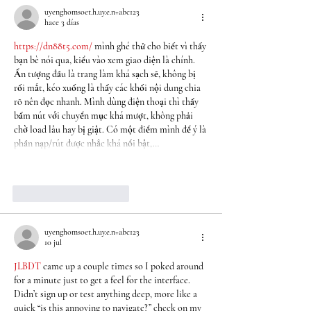
uyenghomsoet.h.uy.e.n+abc123
hace 3 días
https://dn88t5.com/
 mình ghé thử cho biết vì thấy 
bạn bè nói qua, kiểu vào xem giao diện là chính. 
Ấn tượng đầu là trang làm khá sạch sẽ, không bị 
rối mắt, kéo xuống là thấy các khối nội dung chia 
rõ nên đọc nhanh. Mình dùng điện thoại thì thấy 
bấm nút với chuyển mục khá mượt, không phải 
chờ load lâu hay bị giật. Có một điểm mình để ý là 
phần nạp/rút được nhắc khá nổi bật,…
Mostrar más
Me gusta
Reaccionar
uyenghomsoet.h.uy.e.n+abc123
10 jul
JLBDT
 came up a couple times so I poked around 
for a minute just to get a feel for the interface. 
Didn’t sign up or test anything deep, more like a 
quick “is this annoying to navigate?” check on my 