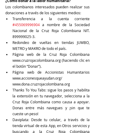
¿Cómo donar a la labor humanitaria?
Los colombianos interesados pueden realizar sus 
donaciones a través de los siguientes medios: 
Transferencia a la cuenta corriente 
#455069996904
 a nombre de la Sociedad 
Nacional de la Cruz Roja Colombiana NIT. 
899999025-3. 
Redondeo de vueltas en tiendas JUMBO, 
METRO y MAKRO de todo el país.
Página web de la Cruz Roja Colombiana 
www.cruzrojacolombiana.org (haciendo clic en 
el botón “Donar”).
Página web de Accionistas Humanitarios  
www.accionesqueayudan.org/ 
www.dona.cruzrojacolombiana.org
Thanks To You Tabs: sigue los pasos y habilita 
la extensión en tu navegador, selecciona a la 
Cruz Roja Colombiana como causa a apoyar. 
Donas entre más navegues y ¡sin que te 
cueste un peso!
Daviplata: Desde tu celular, a través de la 
tienda virtual de esta App, en Otros servicios y 
buscando a la Cruz Roja Colombiana 