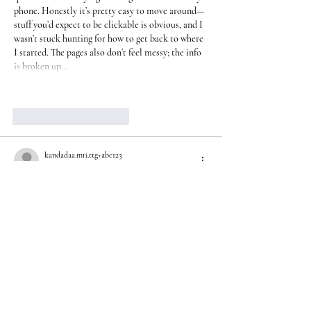
phone. Honestly it’s pretty easy to move around—
stuff you’d expect to be clickable is obvious, and I 
wasn’t stuck hunting for how to get back to where 
I started. The pages also don’t feel messy; the info 
is broken up…
Mostrar más
Me gusta
Reaccionar
kandadaa.mri.ttg+abc123
28 jun
F8BET
 mình vào thử cho biết thôi, kiểu lướt xem 
trang họ làm ra sao chứ không có ý định ngồi lâu. 
Ấn tượng đầu là bố cục khá thoáng, chia khối nội 
dung rõ ràng nên đọc nhanh không bị ngợp chữ. 
Mình cũng thấy họ để thông tin giấy phép (Isle of 
Man) ngay phần giới thiệu, nhìn cái là biết họ 
muốn minh bạch từ đầu, khỏi phải mò. Điều 
hướng thì gọn, bấm qua lại mấy…