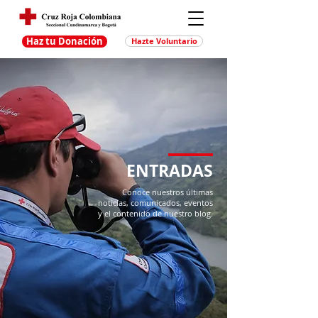
Haz tu Donación
Hazte Voluntario
ENTRADAS
Conoce nuestros últimas
noticias, comunicados, eventos
y el contenido de nuestro blog.